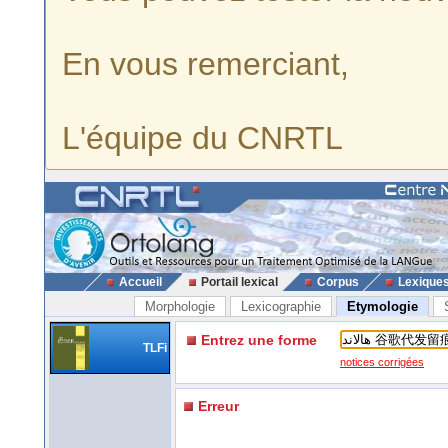
En vous remerciant,
L'équipe du CNRTL
Accueil
Portail lexical
Corpus
Lexique
Morphologie
Lexicographie
Etymologie
Entrez une forme
TLFi
notices corrigées
Erreur