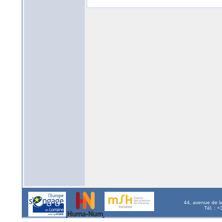
44, avenue de l
Tél. : 