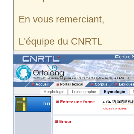
En vous remerciant,
L'équipe du CNRTL
Accueil
Portail lexical
Corpus
Lexique
Morphologie
Lexicographie
Etymologie
Entrez une forme
TLFi
notices corrigées
Erreur