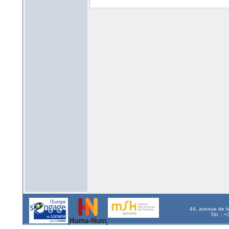
44, avenue de l
Tél. : 