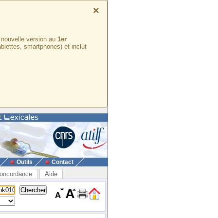
×
e nouvelle version au
1er
ablettes, smartphones) et inclut
Outils
Contact
oncordance
Aide