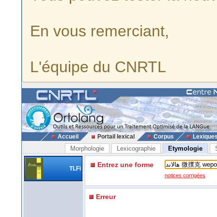
En vous remerciant,
L'équipe du CNRTL
Accueil
Portail lexical
Corpus
Lexique
Morphologie
Lexicographie
Etymologie
Entrez une forme
TLFi
notices corrigées
Erreur