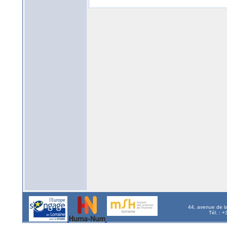
44, avenue de l
Tél. : 