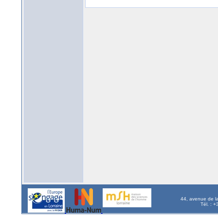
44, avenue de l
Tél. : 