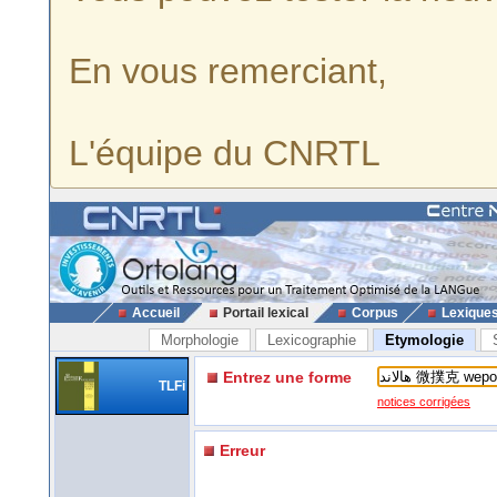
En vous remerciant,
L'équipe du CNRTL
Accueil
Portail lexical
Corpus
Lexique
Morphologie
Lexicographie
Etymologie
Entrez une forme
TLFi
notices corrigées
Erreur