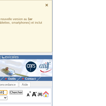
×
e nouvelle version au
1er
ablettes, smartphones) et inclut
Outils
Contact
oncordance
Aide