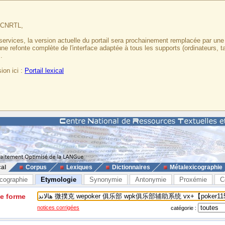
u CNRTL,
services, la version actuelle du portail sera prochainement remplacée par un
 une refonte complète de l'interface adaptée à tous les supports (ordinateurs, t
.
ion ici :
Portail lexical
cal
Corpus
Lexiques
Dictionnaires
Métalexicographie
cographie
Etymologie
Synonymie
Antonymie
Proxémie
C
ne forme
notices corrigées
catégorie :