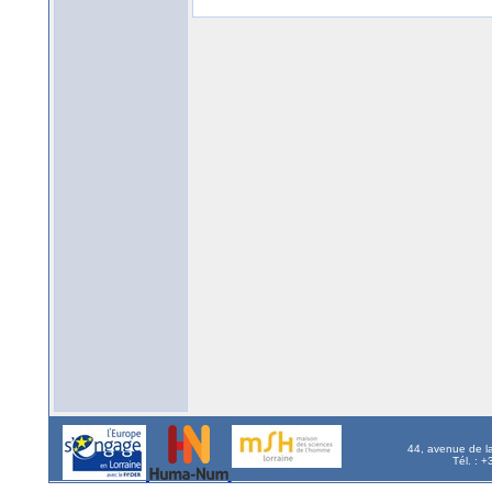
44, avenue de l
Tél. : 