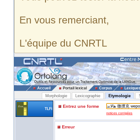
En vous remerciant,
L'équipe du CNRTL
Accueil
Portail lexical
Corpus
Lexique
Morphologie
Lexicographie
Etymologie
Entrez une forme
TLFi
notices corrigées
Erreur