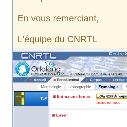
En vous remerciant,
L'équipe du CNRTL
Accueil
Portail lexical
Corpus
Lexique
Morphologie
Lexicographie
Etymologie
Entrez une forme
TLFi
notices corrigées
Erreur