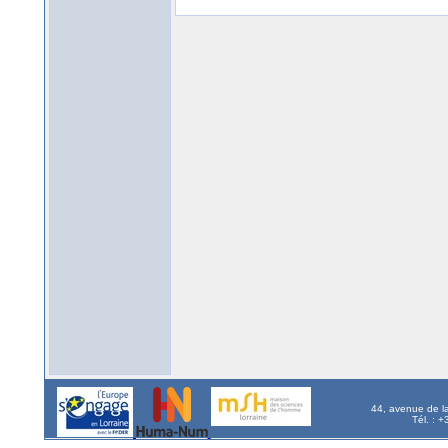
44, avenue de l
Tél. : 