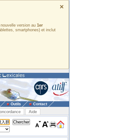
×
e nouvelle version au
1er
ablettes, smartphones) et inclut
Outils
Contact
oncordance
Aide