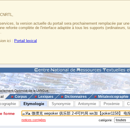
u CNRTL,
services, la version actuelle du portail sera prochainement remplacée par un
 une refonte complète de l'interface adaptée à tous les supports (ordinateurs, t
.
ion ici :
Portail lexical
cal
Corpus
Lexiques
Dictionnaires
Métalexicographie
cographie
Etymologie
Synonymie
Antonymie
Proxémie
C
ne forme
notices corrigées
catégorie :