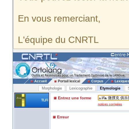
En vous remerciant,
L'équipe du CNRTL
Accueil
Portail lexical
Corpus
Lexique
Morphologie
Lexicographie
Etymologie
Entrez une forme
TLFi
notices corrigées
Erreur