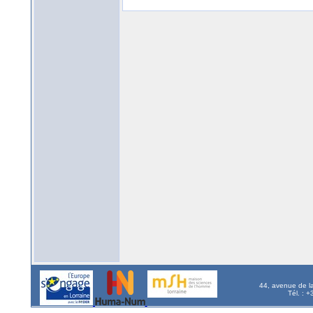
44, avenue de l
Tél. : 