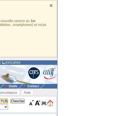
×
e nouvelle version au
1er
ablettes, smartphones) et inclut
Outils
Contact
oncordance
Aide