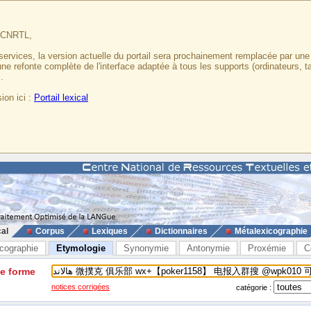
u CNRTL,
services, la version actuelle du portail sera prochainement remplacée par un
 une refonte complète de l'interface adaptée à tous les supports (ordinateurs, t
.
ion ici :
Portail lexical
cal
Corpus
Lexiques
Dictionnaires
Métalexicographie
cographie
Etymologie
Synonymie
Antonymie
Proxémie
C
ne forme
notices corrigées
catégorie :