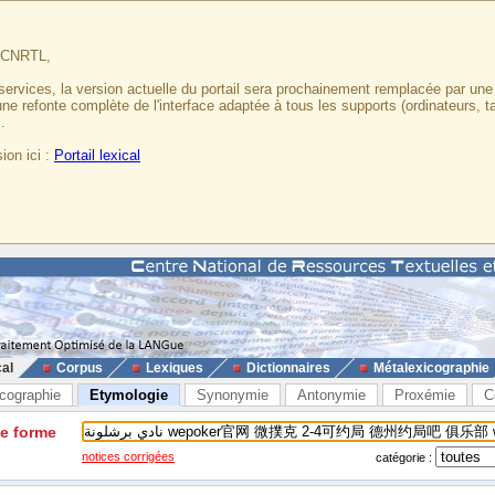
u CNRTL,
services, la version actuelle du portail sera prochainement remplacée par un
 une refonte complète de l'interface adaptée à tous les supports (ordinateurs, t
.
ion ici :
Portail lexical
cal
Corpus
Lexiques
Dictionnaires
Métalexicographie
cographie
Etymologie
Synonymie
Antonymie
Proxémie
C
ne forme
notices corrigées
catégorie :