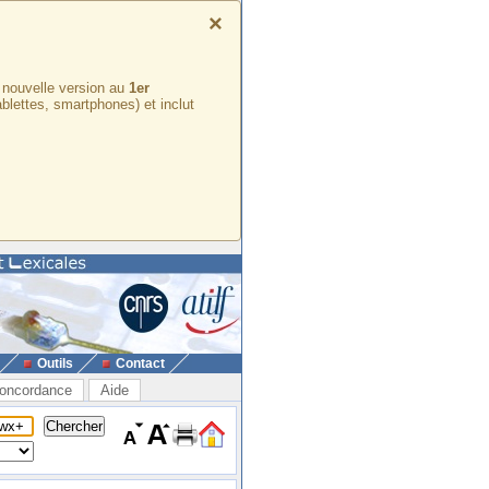
×
e nouvelle version au
1er
ablettes, smartphones) et inclut
Outils
Contact
oncordance
Aide