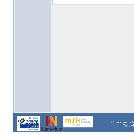
44, avenue de l
Tél. : 