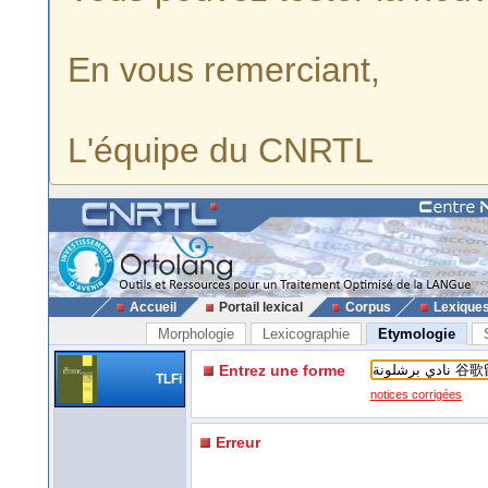
En vous remerciant,
L'équipe du CNRTL
Accueil
Portail lexical
Corpus
Lexique
Morphologie
Lexicographie
Etymologie
Entrez une forme
TLFi
notices corrigées
Erreur