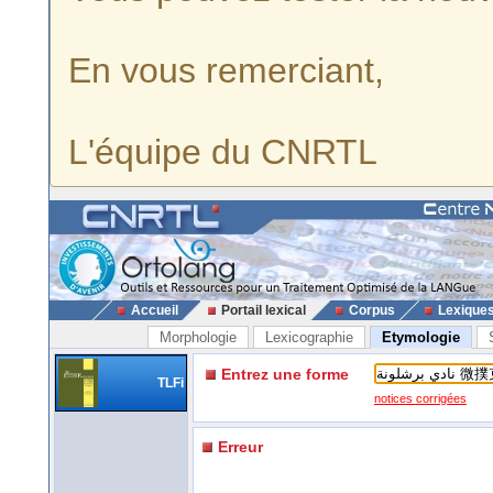
En vous remerciant,
L'équipe du CNRTL
Accueil
Portail lexical
Corpus
Lexique
Morphologie
Lexicographie
Etymologie
Entrez une forme
TLFi
notices corrigées
Erreur