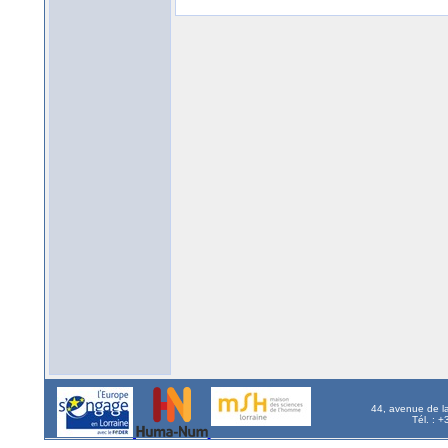
44, avenue de l
Tél. : 