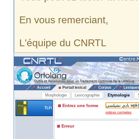
En vous remerciant,
L'équipe du CNRTL
Accueil
Portail lexical
Corpus
Lexique
Morphologie
Lexicographie
Etymologie
Entrez une forme
TLFi
notices corrigées
Erreur