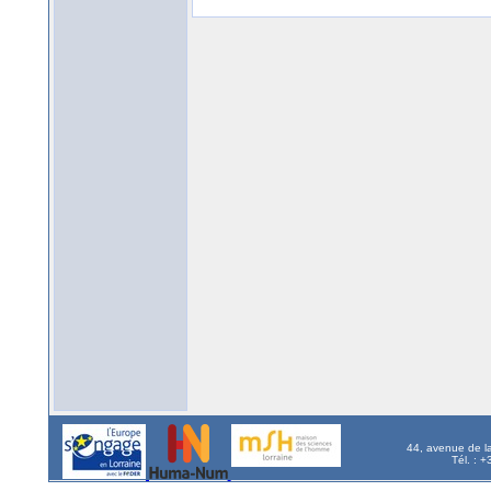
44, avenue de l
Tél. : 