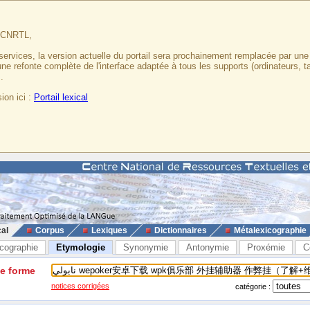
u CNRTL,
services, la version actuelle du portail sera prochainement remplacée par un
 une refonte complète de l'interface adaptée à tous les supports (ordinateurs, t
.
ion ici :
Portail lexical
cal
Corpus
Lexiques
Dictionnaires
Métalexicographie
cographie
Etymologie
Synonymie
Antonymie
Proxémie
C
ne forme
notices corrigées
catégorie :