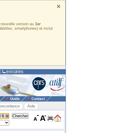
×
e nouvelle version au
1er
ablettes, smartphones) et inclut
Outils
Contact
oncordance
Aide