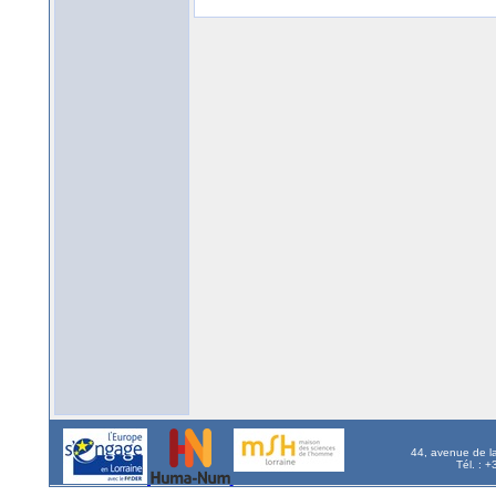
44, avenue de l
Tél. : 