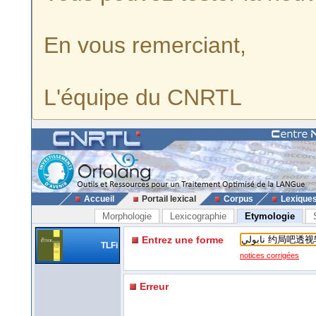
En vous remerciant,
L'équipe du CNRTL
Accueil
Portail lexical
Corpus
Lexique
Morphologie
Lexicographie
Etymologie
Entrez une forme
TLFi
notices corrigées
Erreur