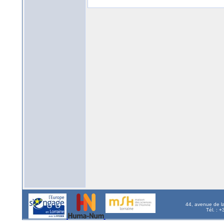
44, avenue de l
Tél. : 