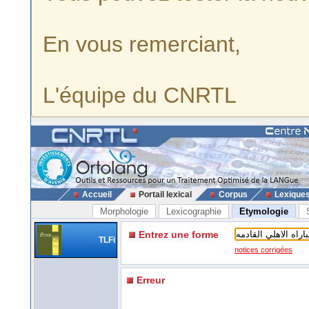
En vous remerciant,
L'équipe du CNRTL
Accueil
Portail lexical
Corpus
Lexique
Morphologie
Lexicographie
Etymologie
Entrez une forme
TLFi
notices corrigées
Erreur