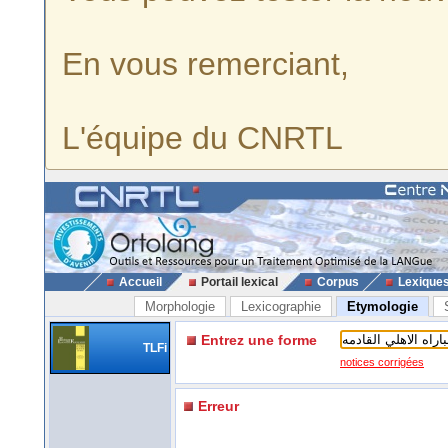
En vous remerciant,
L'équipe du CNRTL
Accueil
Portail lexical
Corpus
Lexique
Morphologie
Lexicographie
Etymologie
Entrez une forme
TLFi
notices corrigées
Erreur