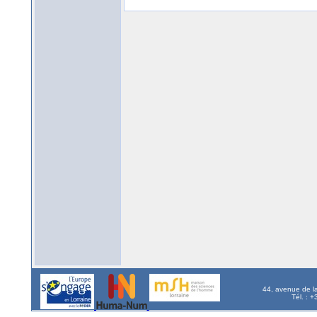
44, avenue de l
Tél. : 