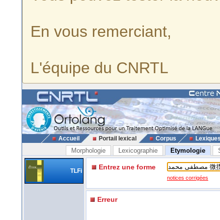
En vous remerciant,
L'équipe du CNRTL
Accueil
Portail lexical
Corpus
Lexique
Morphologie
Lexicographie
Etymologie
Entrez une forme
TLFi
notices corrigées
Erreur