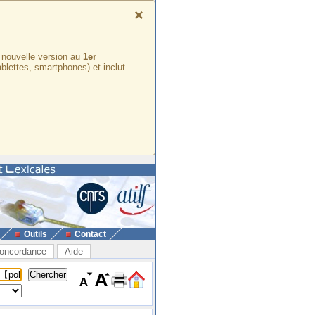
×
e nouvelle version au
1er
ablettes, smartphones) et inclut
Outils
Contact
oncordance
Aide