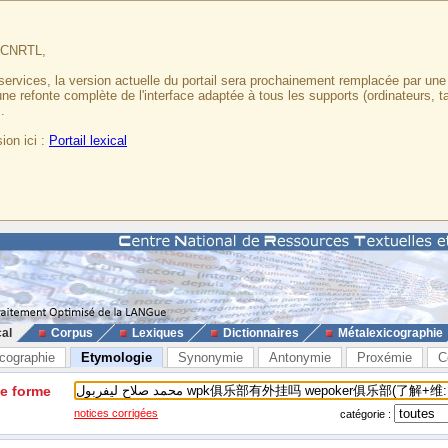
u CNRTL,
services, la version actuelle du portail sera prochainement remplacée par un
 une refonte complète de l'interface adaptée à tous les supports (ordinateurs, t
.
ion ici :
Portail lexical
cal
Corpus
Lexiques
Dictionnaires
Métalexicographie
cographie
Etymologie
Synonymie
Antonymie
Proxémie
C
ne forme
notices corrigées
catégorie :