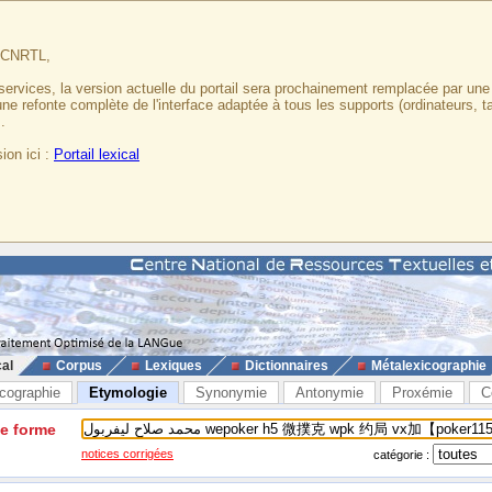
u CNRTL,
services, la version actuelle du portail sera prochainement remplacée par un
 une refonte complète de l'interface adaptée à tous les supports (ordinateurs, t
.
ion ici :
Portail lexical
cal
Corpus
Lexiques
Dictionnaires
Métalexicographie
cographie
Etymologie
Synonymie
Antonymie
Proxémie
C
ne forme
notices corrigées
catégorie :