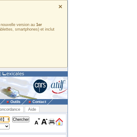
×
e nouvelle version au
1er
ablettes, smartphones) et inclut
Outils
Contact
oncordance
Aide