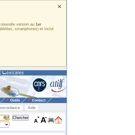
×
e nouvelle version au
1er
ablettes, smartphones) et inclut
Outils
Contact
oncordance
Aide