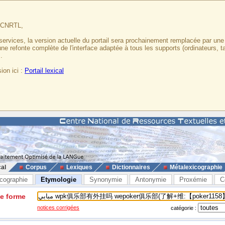
u CNRTL,
services, la version actuelle du portail sera prochainement remplacée par un
 une refonte complète de l'interface adaptée à tous les supports (ordinateurs, t
.
ion ici :
Portail lexical
cal
Corpus
Lexiques
Dictionnaires
Métalexicographie
cographie
Etymologie
Synonymie
Antonymie
Proxémie
C
ne forme
notices corrigées
catégorie :