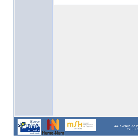
44, avenue de l
Tél. : 