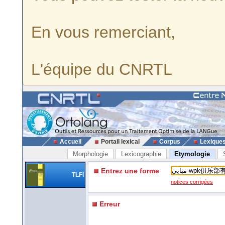
En vous remerciant,
L'équipe du CNRTL
Accueil
Portail lexical
Corpus
Lexique
Morphologie
Lexicographie
Etymologie
Entrez une forme
TLFi
notices corrigées
Erreur