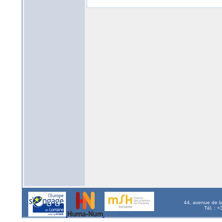
44, avenue de l
Tél. : 