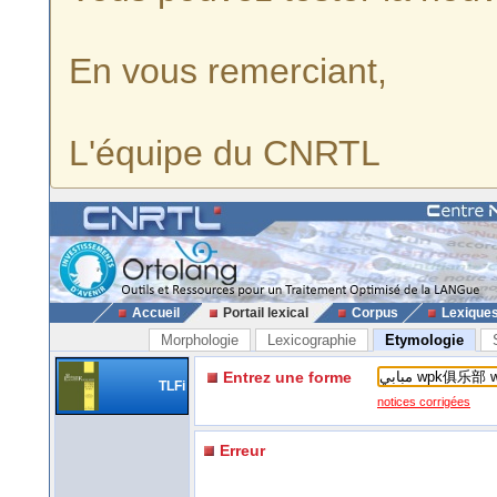
En vous remerciant,
L'équipe du CNRTL
Accueil
Portail lexical
Corpus
Lexique
Morphologie
Lexicographie
Etymologie
Entrez une forme
TLFi
notices corrigées
Erreur