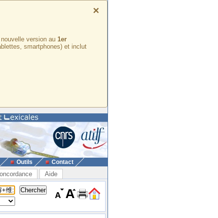
×
e nouvelle version au
1er
ablettes, smartphones) et inclut
Outils
Contact
oncordance
Aide