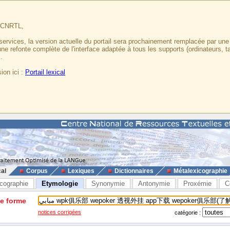
u CNRTL,
services, la version actuelle du portail sera prochainement remplacée par un
 une refonte complète de l'interface adaptée à tous les supports (ordinateurs, t
.
ion ici :
Portail lexical
cal
Corpus
Lexiques
Dictionnaires
Métalexicographie
cographie
Etymologie
Synonymie
Antonymie
Proxémie
C
ne forme
notices corrigées
catégorie :