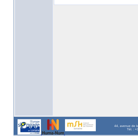
44, avenue de l
Tél. : 