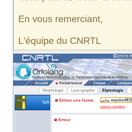
En vous remerciant,
L'équipe du CNRTL
Accueil
Portail lexical
Corpus
Lexique
Morphologie
Lexicographie
Etymologie
Entrez une forme
TLFi
notices corrigées
Erreur