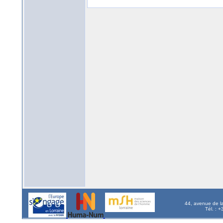
44, avenue de l
Tél. : 