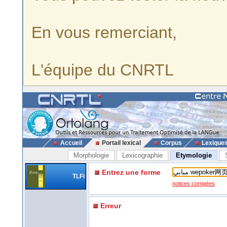
En vous remerciant,
L'équipe du CNRTL
Accueil
Portail lexical
Corpus
Lexique
Morphologie
Lexicographie
Etymologie
Entrez une forme
TLFi
notices corrigées
Erreur