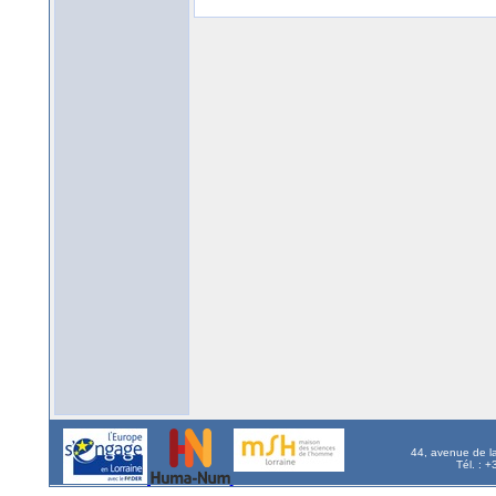
44, avenue de l
Tél. : 