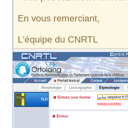
En vous remerciant,
L'équipe du CNRTL
Accueil
Portail lexical
Corpus
Lexique
Morphologie
Lexicographie
Etymologie
Entrez une forme
TLFi
notices corrigées
Erreur