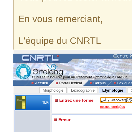
En vous remerciant,
L'équipe du CNRTL
Accueil
Portail lexical
Corpus
Lexique
Morphologie
Lexicographie
Etymologie
Entrez une forme
TLFi
notices corrigées
Erreur