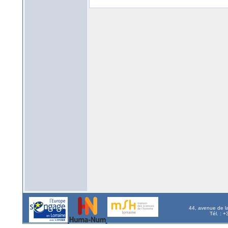
44, avenue de l
Tél. : 