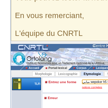
En vous remerciant,
L'équipe du CNRTL
Accueil
Portail lexical
Corpus
Lexique
Morphologie
Lexicographie
Etymologie
Entrez une forme
TLFi
notices corrigées
Erreur