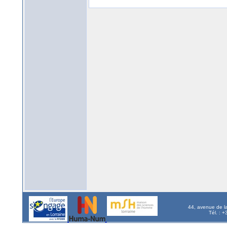
44, avenue de l
Tél. : 