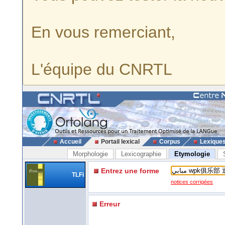
En vous remerciant,
L'équipe du CNRTL
Accueil
Portail lexical
Corpus
Lexique
Morphologie
Lexicographie
Etymologie
Entrez une forme
TLFi
notices corrigées
Erreur