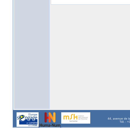
44, avenue de l
Tél. : 