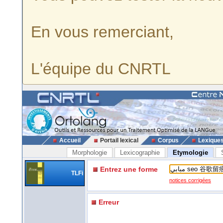
En vous remerciant,
L'équipe du CNRTL
Accueil
Portail lexical
Corpus
Lexique
Morphologie
Lexicographie
Etymologie
Entrez une forme
TLFi
notices corrigées
Erreur