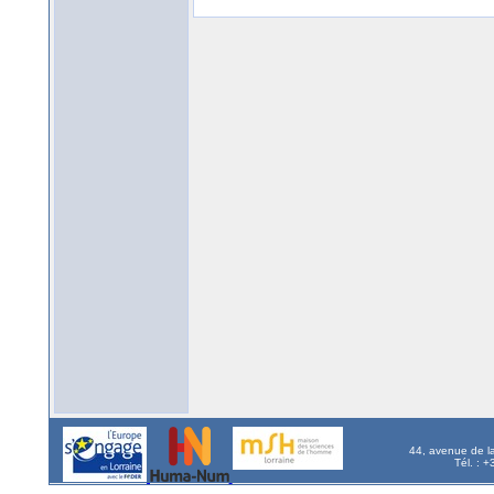
44, avenue de l
Tél. : 