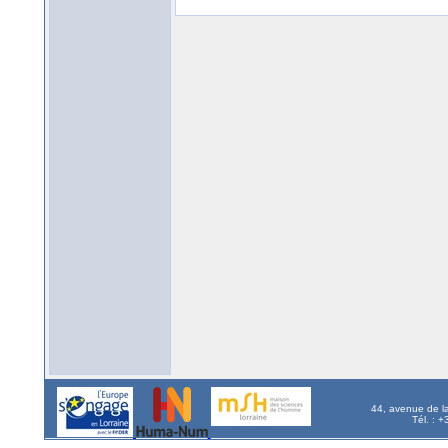
44, avenue de l
Tél. : 