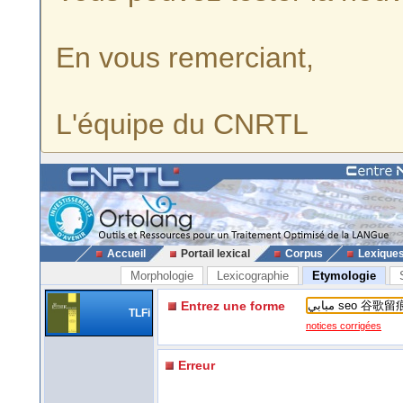
En vous remerciant,
L'équipe du CNRTL
Accueil
Portail lexical
Corpus
Lexique
Morphologie
Lexicographie
Etymologie
Entrez une forme
TLFi
notices corrigées
Erreur