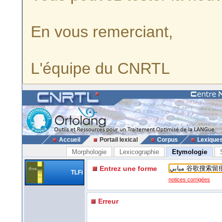
En vous remerciant,
L'équipe du CNRTL
Accueil
Portail lexical
Corpus
Lexique
Morphologie
Lexicographie
Etymologie
Entrez une forme
TLFi
notices corrigées
Erreur