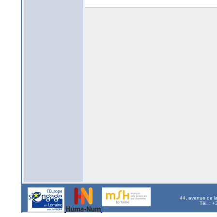
44, avenue de l
Tél. : 