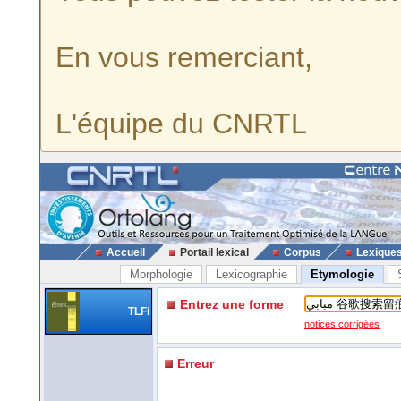
En vous remerciant,
L'équipe du CNRTL
Accueil
Portail lexical
Corpus
Lexique
Morphologie
Lexicographie
Etymologie
Entrez une forme
TLFi
notices corrigées
Erreur