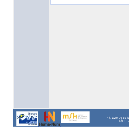
44, avenue de l
Tél. : 