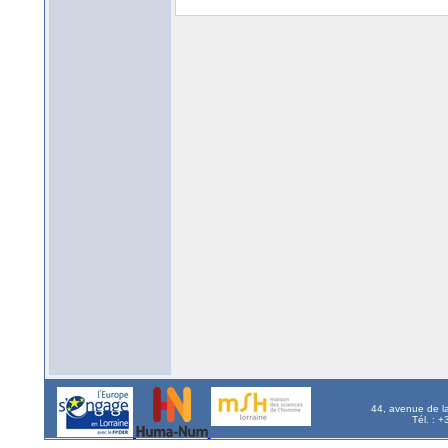
44, avenue de l
Tél. : 