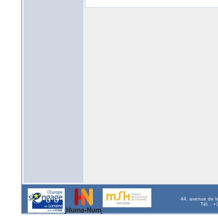
44, avenue de l
Tél. : 