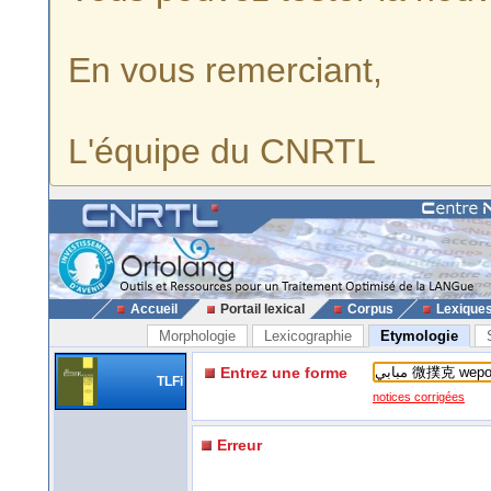
En vous remerciant,
L'équipe du CNRTL
Accueil
Portail lexical
Corpus
Lexique
Morphologie
Lexicographie
Etymologie
Entrez une forme
TLFi
notices corrigées
Erreur