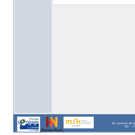
44, avenue de l
Tél. : 