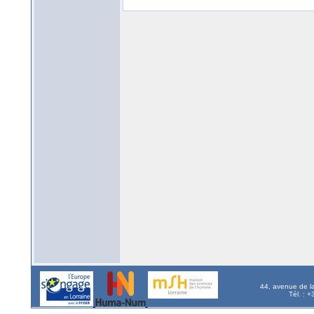
44, avenue de l
Tél. : 