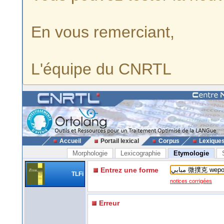
En vous remerciant,
L'équipe du CNRTL
Accueil
Portail lexical
Corpus
Lexique
Morphologie
Lexicographie
Etymologie
Entrez une forme
TLFi
notices corrigées
Erreur