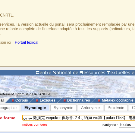
u CNRTL,
services, la version actuelle du portail sera prochainement remplacée par un
 une refonte complète de l'interface adaptée à tous les supports (ordinateurs, t
.
ion ici :
Portail lexical
cal
Corpus
Lexiques
Dictionnaires
Métalexicographie
cographie
Etymologie
Synonymie
Antonymie
Proxémie
C
ne forme
notices corrigées
catégorie :