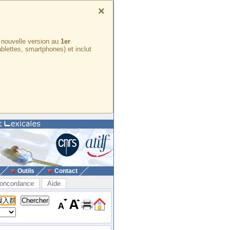
×
e nouvelle version au
1er
ablettes, smartphones) et inclut
Outils
Contact
oncordance
Aide