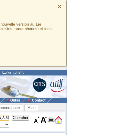
×
e nouvelle version au
1er
ablettes, smartphones) et inclut
Outils
Contact
oncordance
Aide