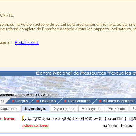
u CNRTL,
services, la version actuelle du portail sera prochainement remplacée par un
 une refonte complète de l'interface adaptée à tous les supports (ordinateurs, t
.
ion ici :
Portail lexical
cal
Corpus
Lexiques
Dictionnaires
Métalexicographie
cographie
Etymologie
Synonymie
Antonymie
Proxémie
C
ne forme
notices corrigées
catégorie :