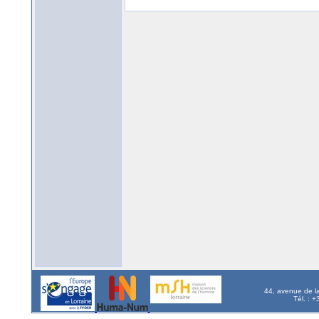
44, avenue de l
Tél. : 