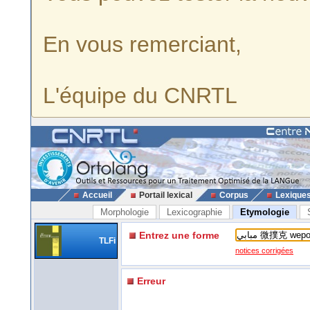
En vous remerciant,
L'équipe du CNRTL
Accueil
Portail lexical
Corpus
Lexique
Morphologie
Lexicographie
Etymologie
Entrez une forme
TLFi
notices corrigées
Erreur