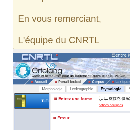
En vous remerciant,
L'équipe du CNRTL
Accueil
Portail lexical
Corpus
Lexique
Morphologie
Lexicographie
Etymologie
Entrez une forme
TLFi
notices corrigées
Erreur