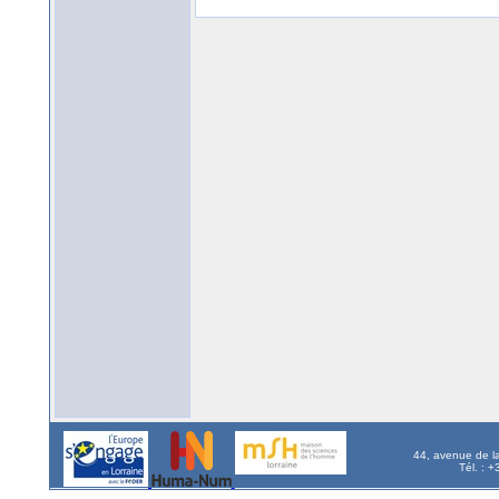
44, avenue de l
Tél. : 