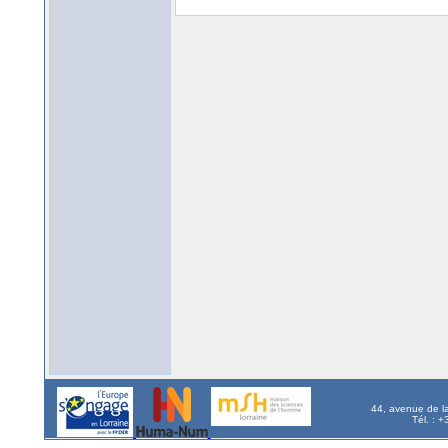
44, avenue de l
Tél. : 