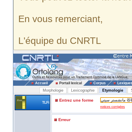
En vous remerciant,
L'équipe du CNRTL
Accueil
Portail lexical
Corpus
Lexique
Morphologie
Lexicographie
Etymologie
Entrez une forme
TLFi
notices corrigées
Erreur