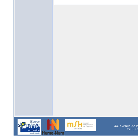
44, avenue de l
Tél. : 