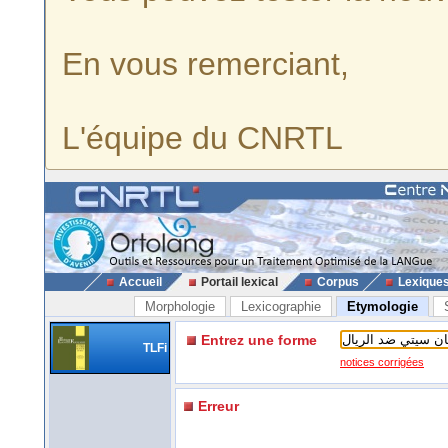
En vous remerciant,
L'équipe du CNRTL
Accueil
Portail lexical
Corpus
Lexique
Morphologie
Lexicographie
Etymologie
Entrez une forme
TLFi
notices corrigées
Erreur