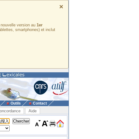
×
e nouvelle version au
1er
ablettes, smartphones) et inclut
Outils
Contact
oncordance
Aide