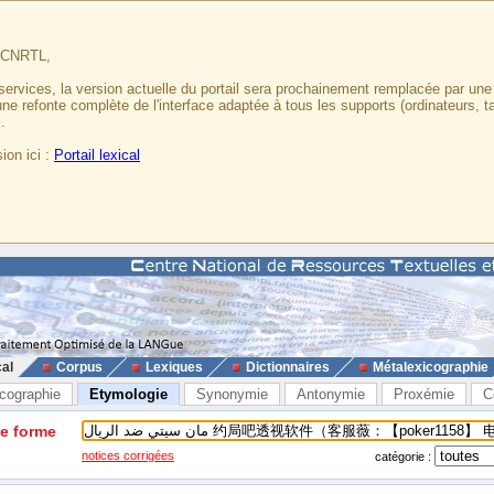
u CNRTL,
services, la version actuelle du portail sera prochainement remplacée par un
 une refonte complète de l'interface adaptée à tous les supports (ordinateurs, t
.
ion ici :
Portail lexical
cal
Corpus
Lexiques
Dictionnaires
Métalexicographie
cographie
Etymologie
Synonymie
Antonymie
Proxémie
C
ne forme
notices corrigées
catégorie :