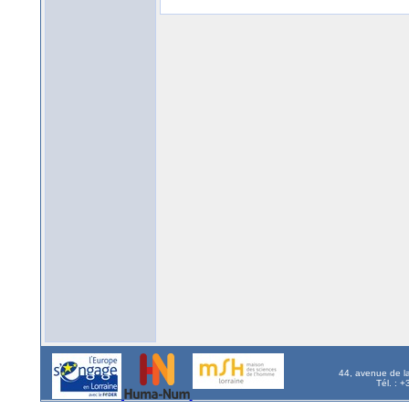
44, avenue de l
Tél. : 