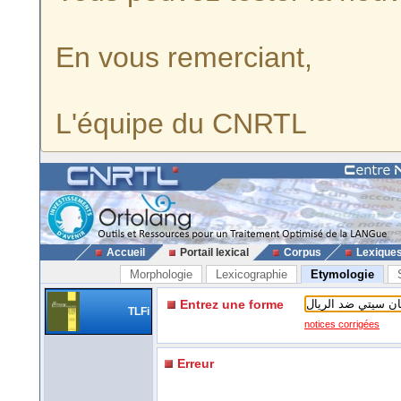
En vous remerciant,
L'équipe du CNRTL
Accueil
Portail lexical
Corpus
Lexique
Morphologie
Lexicographie
Etymologie
Entrez une forme
TLFi
notices corrigées
Erreur