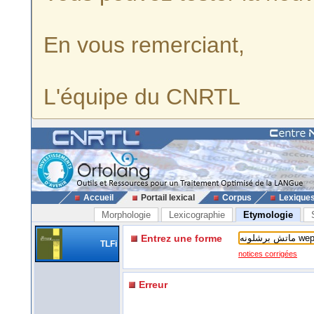
En vous remerciant,
L'équipe du CNRTL
Accueil
Portail lexical
Corpus
Lexique
Morphologie
Lexicographie
Etymologie
Entrez une forme
TLFi
notices corrigées
Erreur