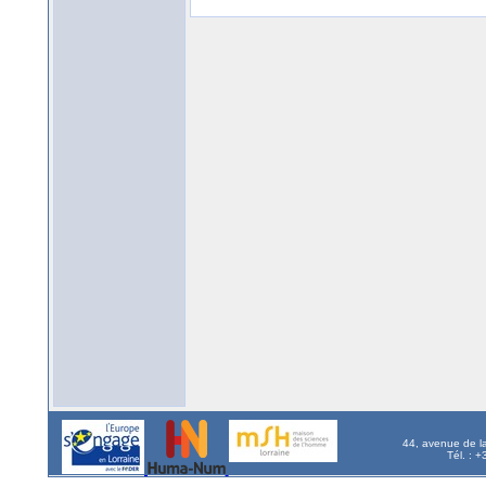
44, avenue de l
Tél. : 