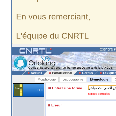
En vous remerciant,
L'équipe du CNRTL
Accueil
Portail lexical
Corpus
Lexique
Morphologie
Lexicographie
Etymologie
Entrez une forme
TLFi
notices corrigées
Erreur