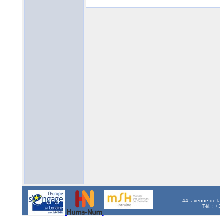
44, avenue de l
Tél. : 